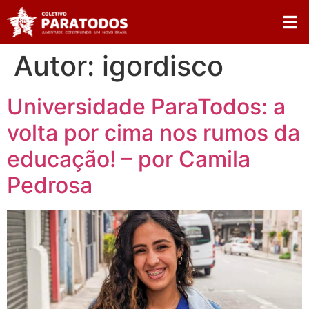
Autor:
igordisco
Universidade ParaTodos: a
volta por cima nos rumos da
educação! – por Camila
Pedrosa