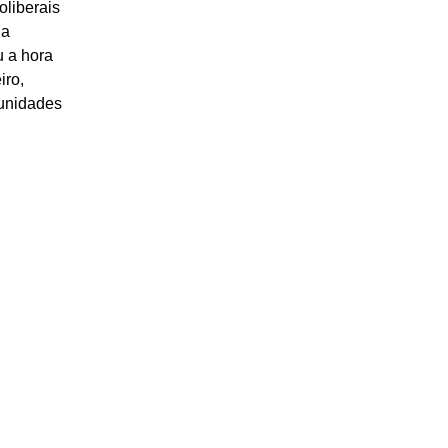
oliberais
 a
u a hora
iro,
tunidades