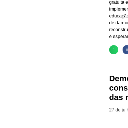
gratuita 
implemen
educação
de darmos
reconstru
e esperan
Demo
cons
das 
27 de ju