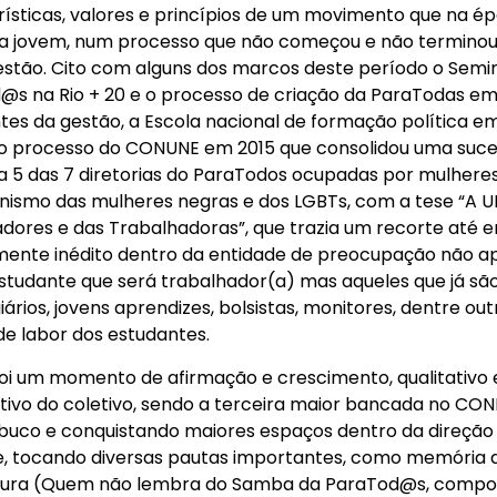
ísticas, valores e princípios de um movimento que na é
ra jovem, num processo que não começou e não termino
estão. Cito com alguns dos marcos deste período o Semin
@s na Rio + 20 e o processo de criação da ParaTodas em 
tes da gestão, a Escola nacional de formação política e
io processo do CONUNE em 2015 que consolidou uma suc
a 5 das 7 diretorias do ParaTodos ocupadas por mulhere
nismo das mulheres negras e dos LGBTs, com a tese “A U
dores e das Trabalhadoras”, que trazia um recorte até 
mente inédito dentro da entidade de preocupação não a
studante que será trabalhador(a) mas aqueles que já sã
iários, jovens aprendizes, bolsistas, monitores, dentre out
e labor dos estudantes.
foi um momento de afirmação e crescimento, qualitativo 
tivo do coletivo, sendo a terceira maior bancada no CO
uco e conquistando maiores espaços dentro da direção
e, tocando diversas pautas importantes, como memória 
ltura (Quem não lembra do Samba da ParaTod@s, compo