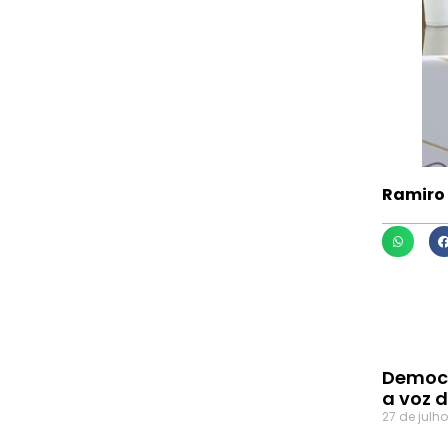
Ramiro 
Democr
a voz 
27 de julh