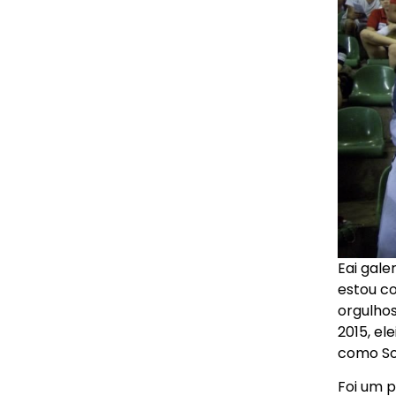
Eai gale
estou c
orgulhos
2015, el
como Sor
Foi um p