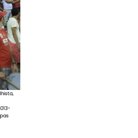
hista,
2013-
mpas