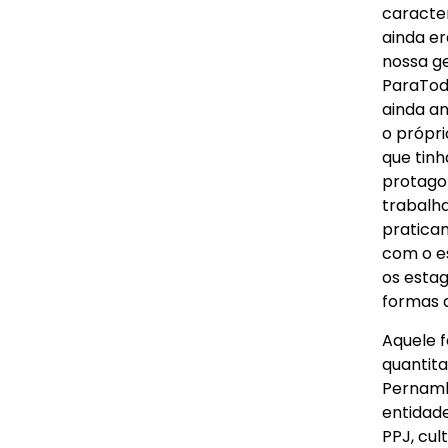
caracter
ainda e
nossa g
ParaTod
ainda an
o própr
que tinh
protago
trabalha
pratica
com o e
os estag
formas d
Aquele 
quantita
Pernamb
entidad
PPJ, cu