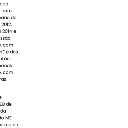
poca
u com
ário do
2012,
m 2014 e
essão
s, com
NE é dos
então
penas
o, com
ras
e
NEB de
 da
do ME,
sto pelo