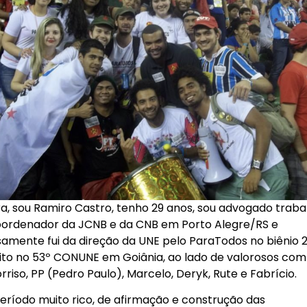
ra, sou Ramiro Castro, tenho 29 anos, sou advogado trabal
oordenador da JCNB e da CNB em Porto Alegre/RS e
amente fui da direção da UNE pelo ParaTodos no biênio 
eito no 53º CONUNE em Goiânia, ao lado de valorosos co
riso, PP (Pedro Paulo), Marcelo, Deryk, Rute e Fabrício.
eríodo muito rico, de afirmação e construção das