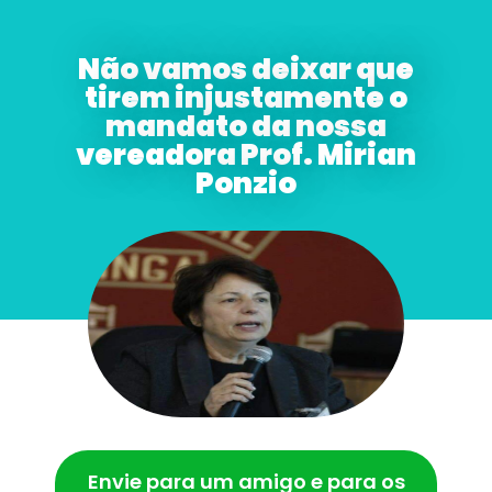
Não vamos deixar que
tirem injustamente o
mandato da nossa
vereadora Prof. Mirian
Ponzio
Envie para um amigo e para os