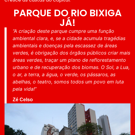
PARQUE DO RIO BIXIGA
JÁ!
“A criação deste parque cumpre uma função
ambiental clara, e, se a cidade acumula tragédias
ambientais e doenças pela escassez de áreas
verdes, é obrigação dos órgãos públicos criar mais
áreas verdes, traçar um plano de reflorestamento
urbano e de recuperação dos biomas. O Sol, a Lua,
o ar, a terra, a água, o verde, os pássaros, as
abelhas, o teatro, somos todos um povo em luta
pela vida!”
Zé Celso