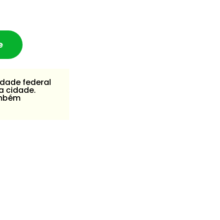
e
idade federal
a cidade.
ambém