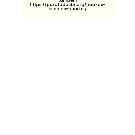
também
https://paratodosbr.org/nao-as-
escolas-quartel/