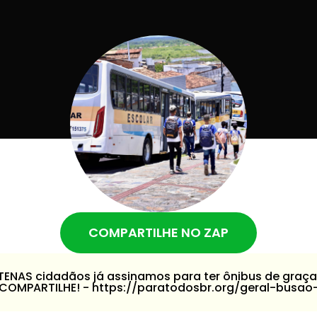
COMPARTILHE NO ZAP
NTENAS cidadãos já assinamos para ter ônibus de graça
E COMPARTILHE! - https://paratodosbr.org/geral-busa