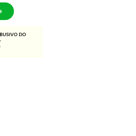
e
ABUSIVO DO
,
/