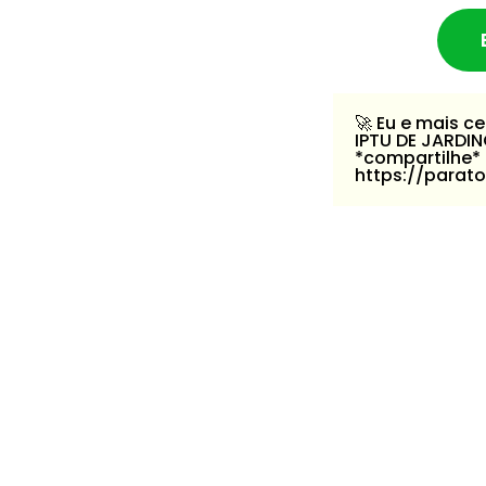
🚀️ Eu e mais
IPTU DE JARDI
*compartilhe*
https://parat