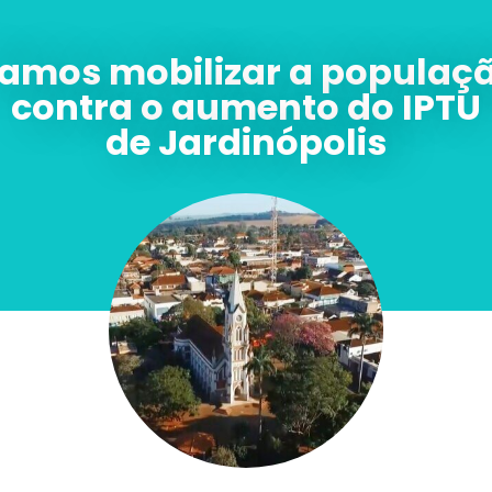
amos mobilizar a populaç
contra o aumento do IPTU
de Jardinópolis