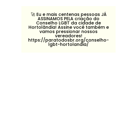
🚀️ Eu e mais centenas pessoas JÁ
ASSINAMOS PELA criação do
Conselho LGBT da cidade de
Hortolândia! Assine você também e
vamos pressionar nossos
vereadores!
https://paratodosbr.org/conselho-
lgbt-hortolandia/