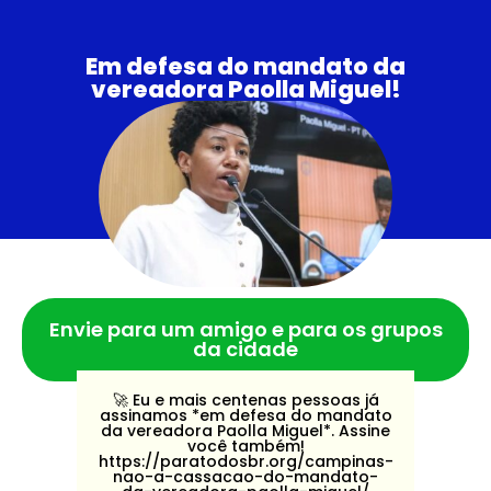
Em defesa do mandato da
vereadora Paolla Miguel!
Envie para um amigo e para os grupos
da cidade
🚀️ Eu e mais centenas pessoas já
assinamos *em defesa do mandato
da vereadora Paolla Miguel*. Assine
você também!
https://paratodosbr.org/campinas-
nao-a-cassacao-do-mandato-